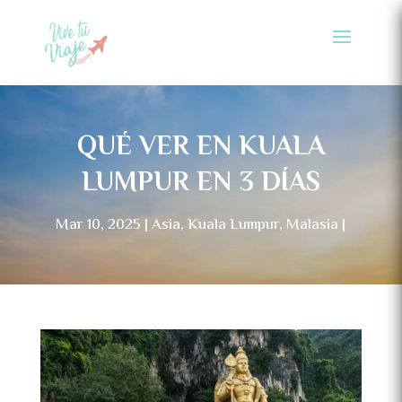
QUÉ VER EN KUALA
LUMPUR EN 3 DÍAS
Mar 10, 2025
Asia
,
Kuala Lumpur
,
Malasia