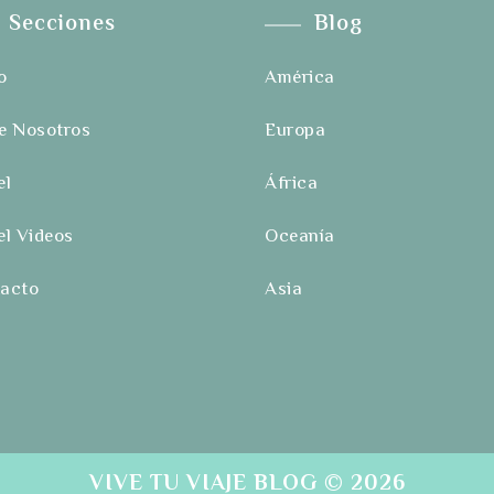
Secciones
Blog
o
América
e Nosotros
Europa
el
África
el Videos
Oceanía
acto
Asia
VIVE TU VIAJE BLOG
© 2026