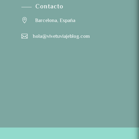
Contacto

Barcelona, España

hola@vivetuviajeblog.com