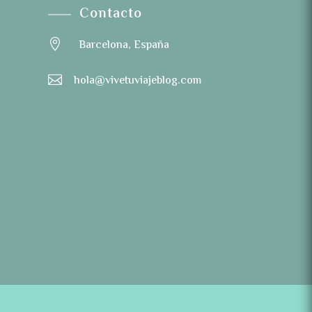
Contacto

Barcelona, España

hola@vivetuviajeblog.com