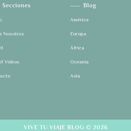
Secciones
Blog
o
América
e Nosotros
Europa
el
África
el Videos
Oceanía
acto
Asia
VIVE TU VIAJE BLOG
© 2026