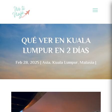
QUÉ VER EN KUALA
LUMPUR EN 2 DÍAS
Feb 28, 2025
Asia
,
Kuala Lumpur
,
Malasia