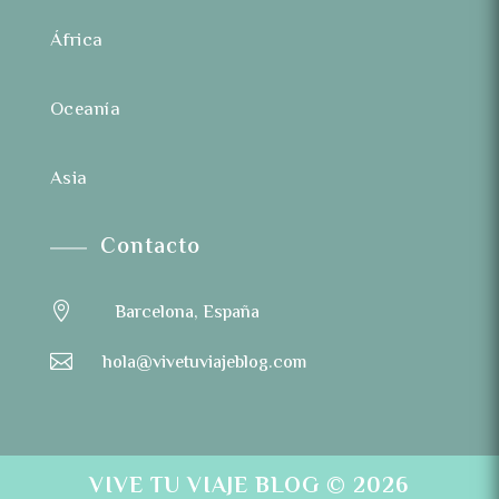
África
Oceanía
Asia
Contacto

Barcelona, España

hola@vivetuviajeblog.com
VIVE TU VIAJE BLOG
© 2026