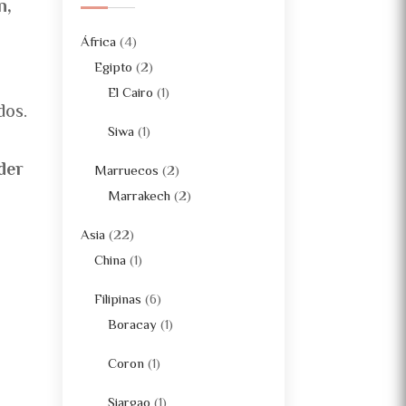
n,
África
(4)
Egipto
(2)
El Cairo
(1)
dos.
Siwa
(1)
der
Marruecos
(2)
Marrakech
(2)
Asia
(22)
China
(1)
Filipinas
(6)
Boracay
(1)
Coron
(1)
Siargao
(1)