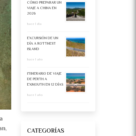
CÓMO PREPARAR UN
VIAJE A CHINA EN
2026
hace 1 día
EXCURSIÓN DE UN
DÍA A ROTTNEST
ISLAND
hace 1 año
ITINERARIO DE VIAJE
DE PERTH A
EXMOUTH EN 12 DÍAS
hace 1 año
va
an
,
CATEGORÍAS