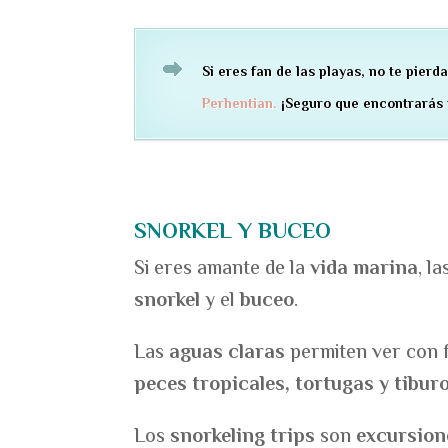
Si eres fan de las playas, no te pier
Perhentian.
¡Seguro que encontrarás t
SNORKEL Y BUCEO
Si eres amante de la
vida marina
, l
snorkel
y el
buceo
.
Las
aguas claras
permiten ver con f
peces tropicales, tortugas y tibu
Los
snorkeling trips
son
excursion