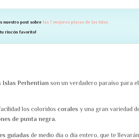
das nuestro post sobre
las 7 mejores playas de las Islas
u rincón favorito!
as
Islas Perhentian
son un verdadero paraíso para e
acilidad los coloridos
corales
y una gran variedad d
rones de punta negra
.
es guiadas
de medio día o día entero, que te llevarán