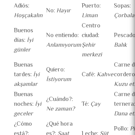
Adiós:
Puerto:
Sopas:
No:
Hayır
Hoşçakalın
Liman
Çorbala
Centro
Buenos
No entiendo:
ciudad:
Pescado
días:
İyi
Anlamıyorum
Şehir
Balık
günler
merkezi
Buenas
Carne d
Quiero:
tardes:
İyi
Café:
Kahve
cordero
İstiyorum
akşamlar
Kuzu et
Buenas
Carne d
¿Cuándo?:
noches:
İyi
Té:
Çay
ternera:
Ne zaman?
geceler
Dana et
¿Cómo
¿Qué hora
Pollo:
Pi
está?:
es?:
Saat
Leche:
Süt