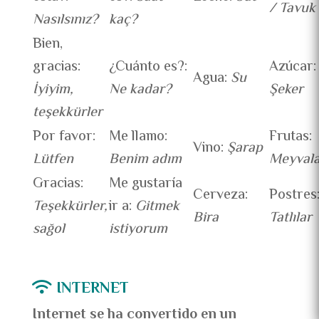
/ Tavuk
Nasılsınız?
kaç?
Bien,
gracias:
¿Cuánto es?:
Azúcar:
Agua:
Su
İyiyim,
Ne kadar?
Şeker
teşekkürler
Por favor:
Me llamo:
Frutas:
Vino:
Şarap
Lütfen
Benim adım
Meyvala
Gracias:
Me gustaría
Cerveza:
Postres
T
eşekkürler,
ir a:
Gitmek
Bira
Tatlılar
sağol
istiyorum
INTERNET
I
nternet se ha convertido en un